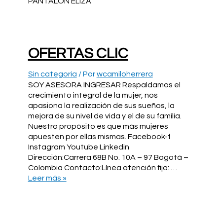
PANTALON ELIZA
OFERTAS CLIC
Sin categoría
/ Por
wcamiloherrera
SOY ASESORA INGRESAR Respaldamos el
crecimiento integral de la mujer, nos
apasiona la realización de sus sueños, la
mejora de su nivel de vida y el de su familia.
Nuestro propósito es que más mujeres
apuesten por ellas mismas. Facebook-f
Instagram Youtube Linkedin
Dirección:Carrera 68B No. 10A – 97 Bogotá –
Colombia Contacto:Línea atención fija: …
OFERTAS
Leer más »
CLIC