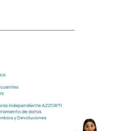
n
ica
ecuentes
os
soras independiente AZZORTI
ratamiento de datos
ambios y Devoluciones