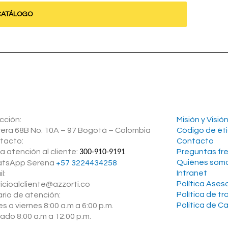
CATÁLOGO
cción:
Misión y Visió
rera 68B No. 10A – 97 Bogotá – Colombia
Código de ét
tacto:
Contacto
a atención al cliente:
Preguntas fr
300-910-9191
Quiénes som
tsApp Serena ‪
+57 3224434258
Intranet
l:
Política Ase
icioalcliente@azzorti.co
Política de t
ario de atención:
Política de C
s a viernes 8:00 a.m a 6:00 p.m.
ado 8:00 a.m a 12:00 p.m.