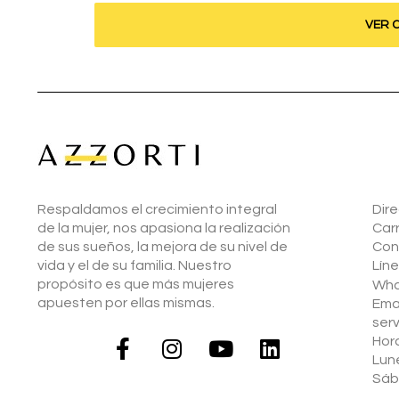
VER 
Respaldamos el crecimiento integral
Dire
de la mujer, nos apasiona la realización
Car
de sus sueños, la mejora de su nivel de
Con
vida y el de su familia. Nuestro
Líne
propósito es que más mujeres
Wha
apuesten por ellas mismas.
Emai
serv
Hor
Lune
Sáb