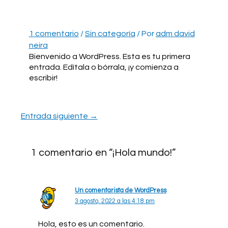
Ir
al
contenido
1 comentario
/
Sin categoría
/ Por
adm david
neira
Bienvenido a WordPress. Esta es tu primera
entrada. Edítala o bórrala, ¡y comienza a
escribir!
Navegación
Entrada siguiente
→
de
entradas
1 comentario en “¡Hola mundo!”
Un comentarista de WordPress
3 agosto, 2022 a las 4:18 pm
Hola, esto es un comentario.