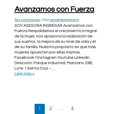
Avanzamos con Fuerza
Sin categoría
/ Por
wcamiloherrera
SOY ASESORA INGRESAR Avanzamos con
Fuerza Respaldamos el crecimiento integral
de la mujer, nos apasiona la realización de
sus sueños, la mejora de su nivel de vida y el
de su familia. Nuestro propósito es que más
mujeres apuesten por ellas mismas.
Facebook-f Instagram Youtube Linkedin
Dirección: Parque Industrial, Manzano 29B,
Lote 1.Santa Cruz – …
Avanzamos
Leer más »
con
Fuerza
Paginación
1
2
…
4
de
entradas