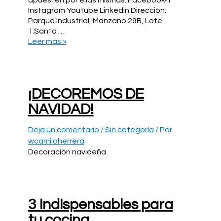
apuesten por ellas mismas. Facebook-f
Instagram Youtube Linkedin Dirección:
Parque Industrial, Manzano 29B, Lote
1.Santa …
Dinosaurio
Leer más »
a
control
remoto
Gok
¡DECOREMOS DE
NAVIDAD!
Deja un comentario
/
Sin categoría
/ Por
wcamiloherrera
Decoración navideña
3 indispensables para
tu cocina