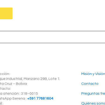
cción:
Misión y Visió
ue Industrial, Manzano 29B, Lote 1.
a Cruz – Bolivia
Contacto
tacto:
ea atención : 318–0015
Preguntas fr
tsApp Serena :
+591 77681604
l:
Quiénes som