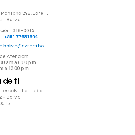
 Manzano 29B, Lote 1.
 – Bolivia
ción : 318–0015
 :
+591 77681604
te.bolivia@azzorti.bo
de Atención:
00 a.m a 6:00 p.m.
m a 12:00 p.m.
 de ti
 resuelve tus dudas.
 – Bolivia
0015