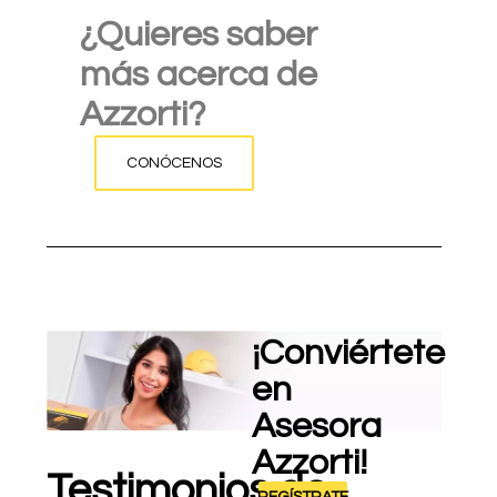
¿Quieres saber
más acerca de
Azzorti?
CONÓCENOS
¡Conviértete
en
Asesora
Azzorti!
Testimonios de
REGÍSTRATE