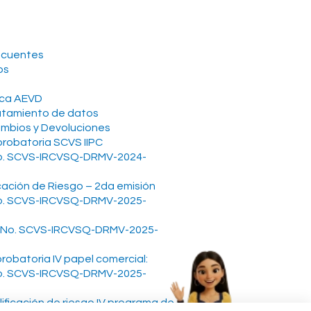
n
ecuentes
os
ica AEVD
ratamiento de datos
ambios y Devoluciones
robatoria SCVS IIPC
o. SCVS-IRCVSQ-DRMV-2024-
icación de Riesgo – 2da emisión
o. SCVS-IRCVSQ-DRMV-2025-
No. SCVS-IRCVSQ-DRMV-2025-
robatoria IV papel comercial:
o. SCVS-IRCVSQ-DRMV-2025-
lificación de riesgo IV programa de