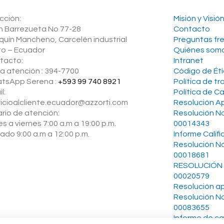
cción:
Misión y Visió
n Barrezueta No 77-28
Contacto
quin Mancheno, Carcelén industrial
Preguntas fr
to – Ecuador
Quiénes som
tacto:
Intranet
ea atención : 394-7700
Código de Ét
tsApp Serena :
+593 99 740 8921
Política de t
l:
Política de C
vicioalcliente.ecuador@azzorti.com
Resolución Ap
ario de atención:
Resolución N
s a viernes 7:00 a.m a 19:00 p.m.
00014343
ado 9:00 a.m a 12:00 p.m.
Informe Calif
Resolución N
00018681
RESOLUCIÓN 
00020579
Resolución ap
Resolución N
00083655
Informe de ca