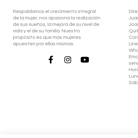
Respaldamos el crecimiento integral
Dire
de la mujer, nos apasiona la realización
Jua
de sus sueños, la mejora de su nivel de
Joa
vida y el de su familia. Nuestro
Qui
propósito es que más mujeres
Con
apuesten por ellas mismas.
Lín
Wha
Emai
ser
Hor
Lune
Sáb