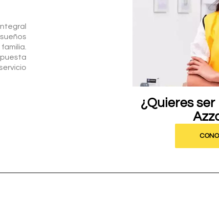
ntegral
s sueños
amilia.
opuesta
servicio
¿Quieres ser
Azzo
CONO