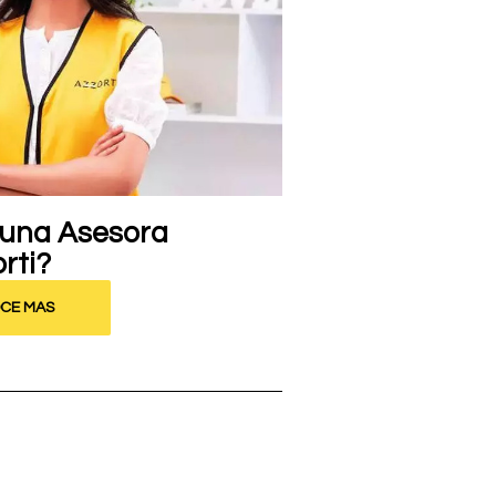
 una Asesora
rti?
CE MAS